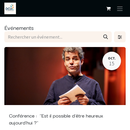
Se rendre au contenu
Événements
OCT.
15
Conférence : "Est il possible d'être heureux
aujourd'hui ?"