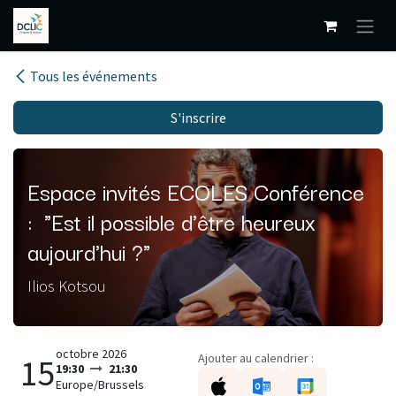
Se rendre au contenu
Tous les événements
S'inscrire
Espace invités ECOLES Conférence
: "Est il possible d'être heureux
aujourd'hui ?"
Ilios Kotsou
octobre 2026
Ajouter au calendrier :
15
19:30
21:30
Europe/Brussels