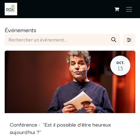
Se rendre au contenu
Événements
OCT.
15
Conférence : "Est il possible d'être heureux
aujourd'hui ?"